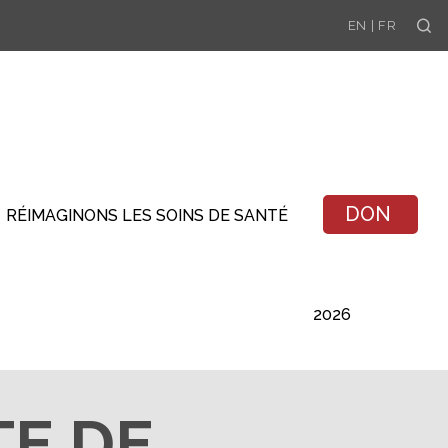
Se
EN
|
FR
DON
RÉIMAGINONS LES SOINS DE SANTÉ
2026
E DE